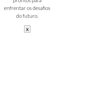
prontos para
enfrentar os desafios
do futuro.
x