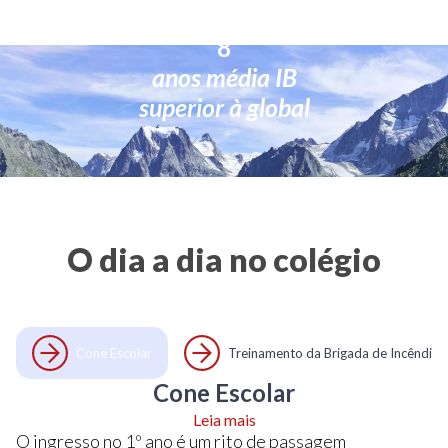
nossa proposta pedagógica, entre em contato
8
conosco!
anos média IB
superior à global
O dia a dia no colégio
Cone Escolar
Treinamento da Brigada de Incêndio
Cone Escolar
Leia mais
O ingresso no 1º ano é um rito de passagem